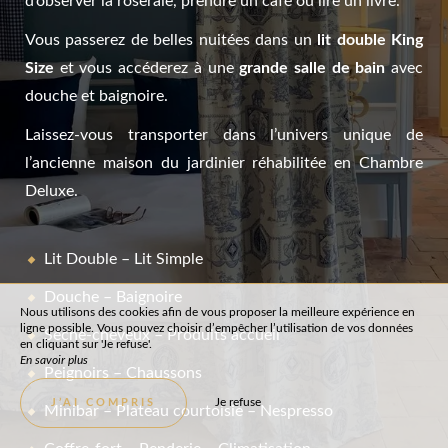
d’observer la roseraie, prendre un café ou lire un livre.
Vous passerez de belles nuitées dans un
lit double King
Size
et vous accéderez à une
grande salle de bain
avec
douche et baignoire.
Laissez-vous transporter dans l’univers unique de
l’ancienne maison du jardinier réhabilitée en Chambre
Deluxe.
Lit Double – Lit Simple
Douche – Baignoire
Nous utilisons des cookies afin de vous proposer la meilleure expérience en
ligne possible. Vous pouvez choisir d’empêcher l’utilisation de vos données
Sèche-cheveux – Produits accueil
en cliquant sur 'Je refuse'.
En savoir plus
Peignoirs – Chaussons
Je refuse
J’AI COMPRIS
Minibar – Plateau courtoisie – Nespresso