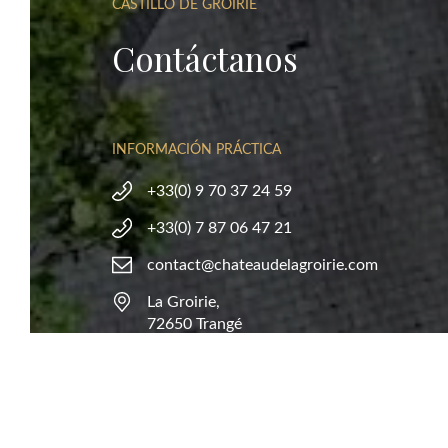
CASTILLO DE GROIRIE
Contáctanos
INFORMACIÓN PRÁCTICA
+33(0) 9 70 37 24 59
EXP
+33(0) 7 87 06 47 21
RELAJARSE
ALR
contact@chateaudelagroirie.com
La Groirie,
72650 Trangé
SÍGUENOS EN