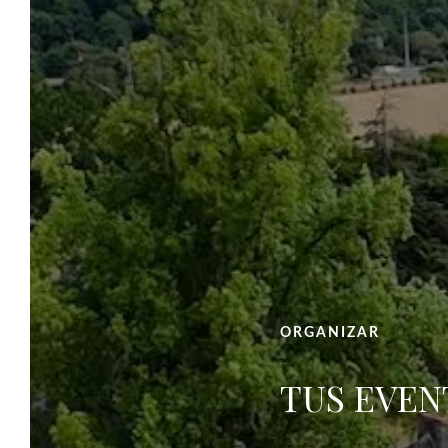
CASTILLO DE GROIRIE
Para Reservar
Seleccione sus fechas de estancia, el número de
viajeros y empiece a planificar su estancia en el
campo, a las afueras de Le Mans, en el pueblo de
Trangé. Para obtener más información sobre el
Château de la Groirie, nuestros servicios de 4
estrellas y las actividades disponibles, le
invitamos a contactarnos. Nuestro equipo está a
ORGANIZAR
su disposición.
TUS EVEN