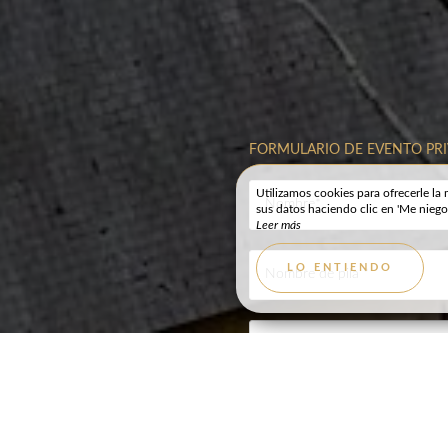
FORMULARIO DE EVENTO PR
Utilizamos cookies para ofrecerle la 
LORA LOS
sus datos haciendo clic en 'Me niego'
Leer más
EDEDORES
FOTOS Y VÍDE
LO ENTIENDO