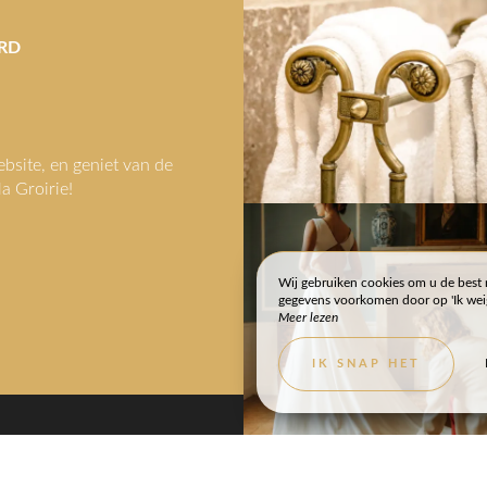
RD
ebsite, en geniet van de
la Groirie!
Wij gebruiken cookies om u de best 
gegevens voorkomen door op 'Ik weige
Meer lezen
DEK DE OMGEVING
FOTO'S EN VID
IK SNAP HET
VOLG ONS