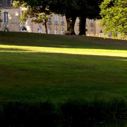
en begin met het plannen van uw verblijf op het
platteland, net buiten Le Mans, in het dorpje
Trangé. Neem contact met ons op voor meer
informatie over Château de la Groirie, onze 4-
sterrenservice en de activiteiten ter plaatse. Ons
team staat voor u klaar.
DRO