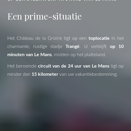
Een prime-situatie
Het Château de la Groirie ligt op een
toplocatie
in het
charmante, rustige stadje
Trangé
. U verblijft
op 10
minuten van Le Mans
, midden op het platteland.
Het beroemde
circuit van de 24 uur van Le Mans
ligt op
minder dan
15 kilometer
van uw vakantiebestemming.