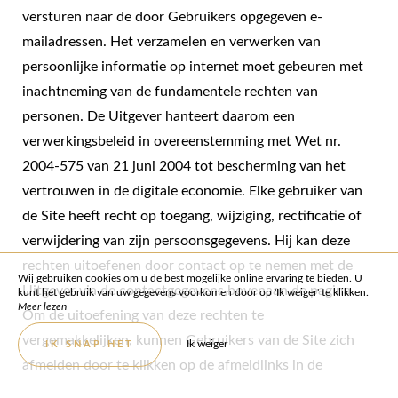
versturen naar de door Gebruikers opgegeven e-
mailadressen. Het verzamelen en verwerken van
persoonlijke informatie op internet moet gebeuren met
inachtneming van de fundamentele rechten van
personen. De Uitgever hanteert daarom een ​​
verwerkingsbeleid in overeenstemming met Wet nr.
2004-575 van 21 juni 2004 tot bescherming van het
vertrouwen in de digitale economie. Elke gebruiker van
de Site heeft recht op toegang, wijziging, rectificatie of
verwijdering van zijn persoonsgegevens. Hij kan deze
rechten uitoefenen door contact op te nemen met de
Wij gebruiken cookies om u de best mogelijke online ervaring te bieden. U
Uitgever via de contactgegevens bovenaan de pagina.
kunt het gebruik van uw gegevens voorkomen door op 'Ik weiger' te klikken.
Meer lezen
Om de uitoefening van deze rechten te
vergemakkelijken, kunnen Gebruikers van de Site zich
Ik weiger
IK SNAP HET
afmelden door te klikken op de afmeldlinks in de
verzonden e-mails. Computers die verbinding maken met